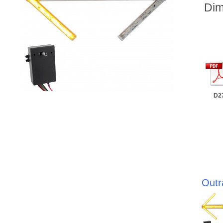
Dim
D2
Outr