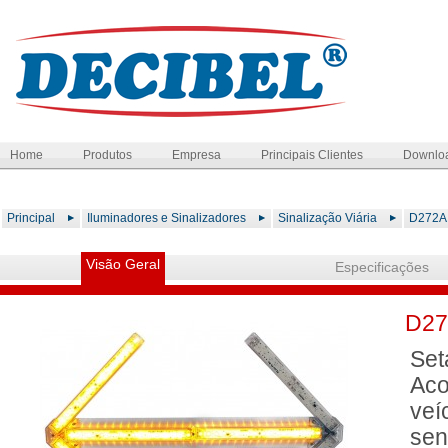
Home
Produtos
Empresa
Principais Clientes
Downlo
Principal
Iluminadores e Sinalizadores
Sinalização Viária
D272A 
Visão Geral
Especificações
D27
Set
Aco
veí
sen