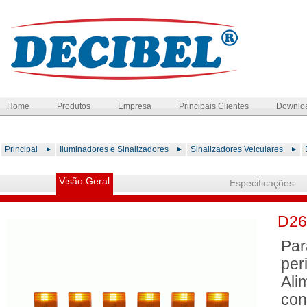
Home
Produtos
Empresa
Principais Clientes
Downlo
Principal
Iluminadores e Sinalizadores
Sinalizadores Veiculares
Visão Geral
Especificações
D265
Par
per
Ali
con