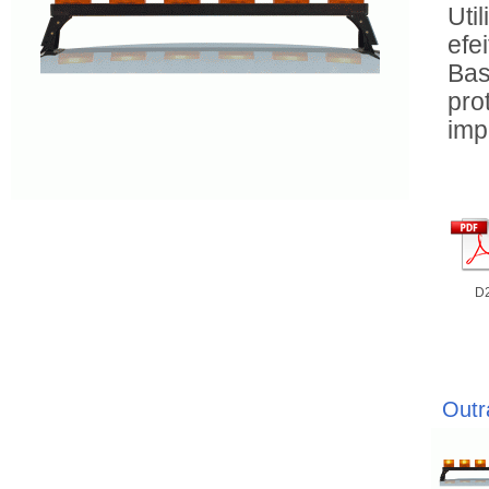
Uti
efe
Bas
pro
imp
D
Outr