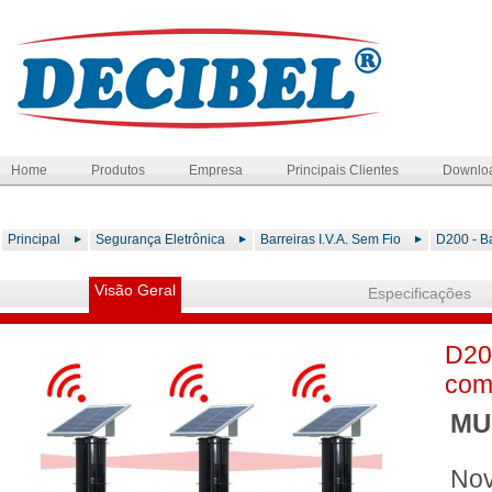
Home
Produtos
Empresa
Principais Clientes
Downlo
Principal
Segurança Eletrônica
Barreiras I.V.A. Sem Fio
D200 - B
Visão Geral
Especificações
D20
com
MU
Nov