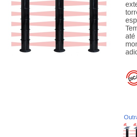
ext
tor
esp
Tem
até
mon
adi
Outr