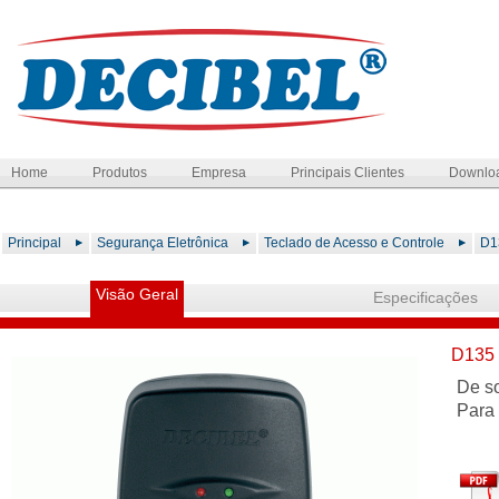
Home
Produtos
Empresa
Principais Clientes
Downlo
Principal
Segurança Eletrônica
Teclado de Acesso e Controle
D1
Visão Geral
Especificações
D135 
De so
Para 