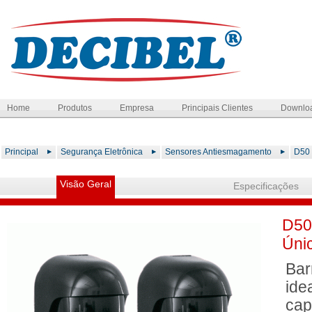
Home
Produtos
Empresa
Principais Clientes
Downlo
Principal
Segurança Eletrônica
Sensores Antiesmagamento
D50 
Visão Geral
Especificações
D50
Únic
Bar
ide
cap