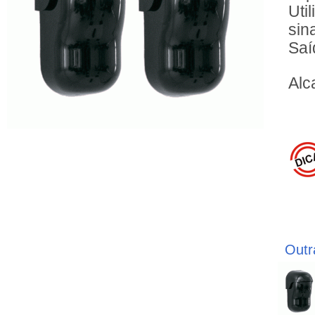
Uti
sin
Saí
Alc
Outr