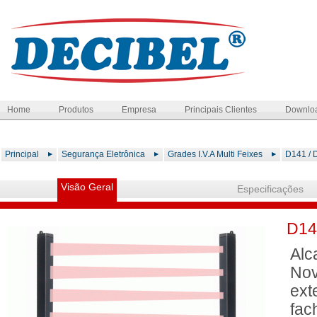
Home
Produtos
Empresa
Principais Clientes
Downlo
Principal
Segurança Eletrônica
Grades I.V.A Multi Feixes
D141 / D
Visão Geral
Especificações
D141
Alc
Nov
ext
fac