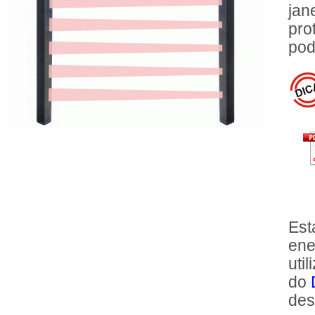
jan
pro
pod
Est
ene
uti
do
des