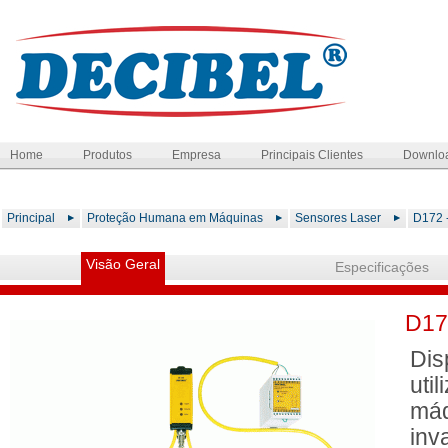
Home
Produtos
Empresa
Principais Clientes
Downlo
Principal
Proteção Humana em Máquinas
Sensores Laser
D172 -
Visão Geral
Especificações
D172
Dis
uti
máq
inv