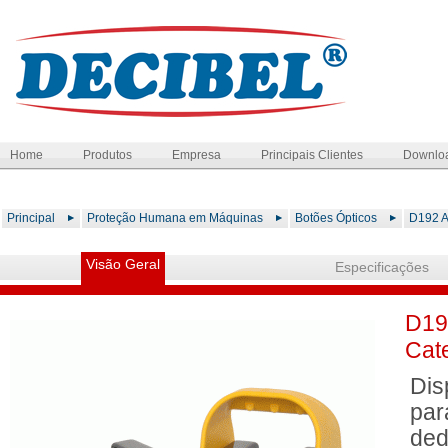
Home
Produtos
Empresa
Principais Clientes
Downlo
Principal
Proteção Humana em Máquinas
Botões Ópticos
D192 A
Visão Geral
Especificações
D19
Cat
Dis
par
ded