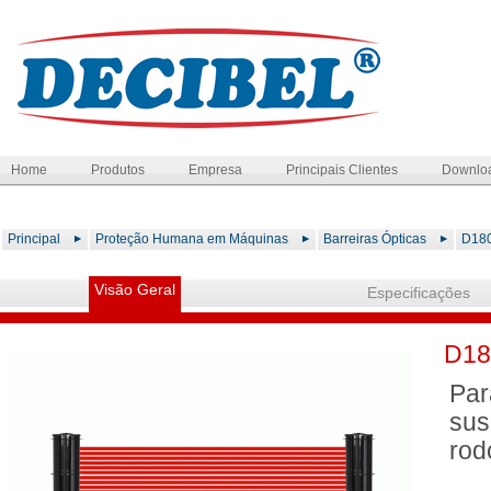
Home
Produtos
Empresa
Principais Clientes
Downlo
Principal
Proteção Humana em Máquinas
Barreiras Ópticas
D180
Visão Geral
Especificações
D180
Par
sus
rod