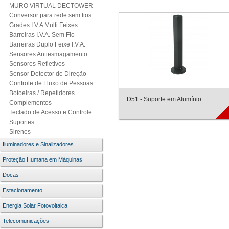
MURO VIRTUAL DECTOWER
Conversor para rede sem fios
Grades I.V.A Multi Feixes
Barreiras I.V.A. Sem Fio
Barreiras Duplo Feixe I.V.A.
Sensores Antiesmagamento
Sensores Refletivos
Sensor Detector de Direção
Controle de Fluxo de Pessoas
Botoeiras / Repetidores
D51 - Suporte em Alumínio
Complementos
Teclado de Acesso e Controle
Suportes
Sirenes
Iluminadores e Sinalizadores
Proteção Humana em Máquinas
Docas
Estacionamento
Energia Solar Fotovoltaica
Telecomunicações