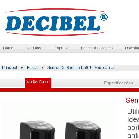
Home
Produtos
Empresa
Principais Clientes
Downlo
Principal
Busca
Sensor De Barreira D50-1 - Feixe Único
Visão Geral
Especificações
Sen
Uti
Ide
por
ant