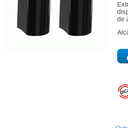
Ext
dis
de 
Alc