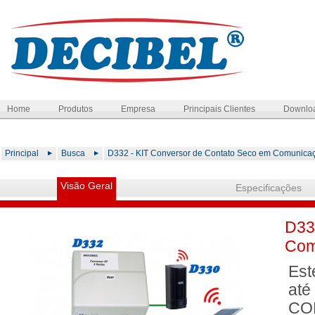
Home
Produtos
Empresa
Principais Clientes
Downlo
Principal
Busca
D332 - KIT Conversor de Contato Seco em Comunica
Visão Geral
Especificações
D33
Com
Est
até
COM