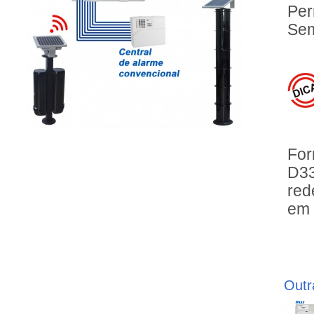
Per
Sem
For
D33
red
em 
Outr