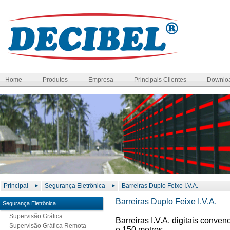
Home
Produtos
Empresa
Principais Clientes
Downlo
Principal
Segurança Eletrônica
Barreiras Duplo Feixe I.V.A.
Barreiras Duplo Feixe I.V.A.
Segurança Eletrônica
Supervisão Gráfica
Barreiras I.V.A. digitais conve
Supervisão Gráfica Remota
e 150 metros.