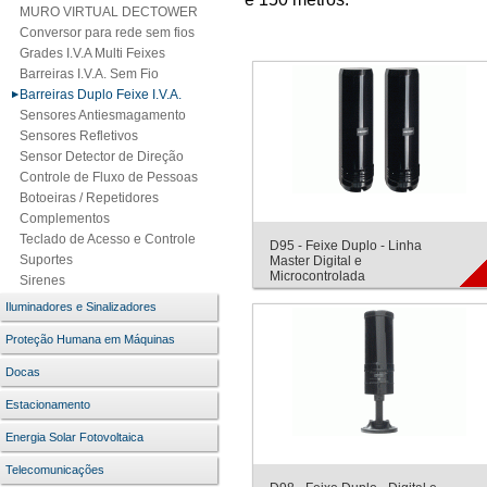
MURO VIRTUAL DECTOWER
Conversor para rede sem fios
Grades I.V.A Multi Feixes
Barreiras I.V.A. Sem Fio
Barreiras Duplo Feixe I.V.A.
Sensores Antiesmagamento
Sensores Refletivos
Sensor Detector de Direção
Controle de Fluxo de Pessoas
Botoeiras / Repetidores
Complementos
Teclado de Acesso e Controle
D95 - Feixe Duplo - Linha
Suportes
Master Digital e
Microcontrolada
Sirenes
Iluminadores e Sinalizadores
Proteção Humana em Máquinas
Docas
Estacionamento
Energia Solar Fotovoltaica
Telecomunicações